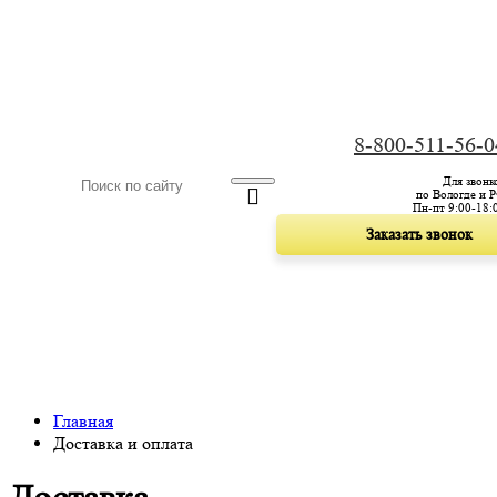
8-800-511-56-0
Для звонк
по Вологде и 
Пн-пт 9:00-18:
Заказать звонок
ГЛАВНАЯ
КАТАЛОГ
ОПЛАТА
ДОСТАВКА И ОПЛАТА
ВЫБ
Главная
Доставка и оплата