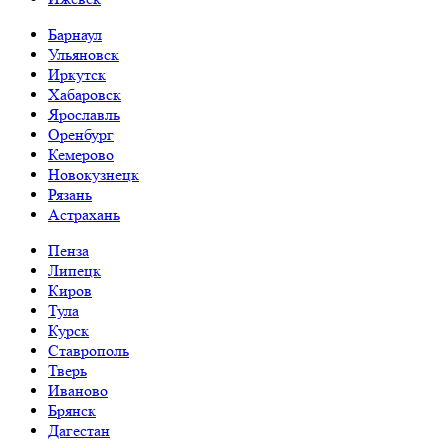
Барнаул
Ульяновск
Иркутск
Хабаровск
Ярославль
Оренбург
Кемерово
Новокузнецк
Рязань
Астрахань
Пенза
Липецк
Киров
Тула
Курск
Ставрополь
Тверь
Иваново
Брянск
Дагестан