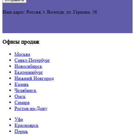
Наш адрес: Россия, г. Вологда
, 
ул. Герцена, 56
Офисы продаж
Москва
Санкт-Петербург
Новосибирск
Екатеринбург
Нижний Новгород
Казань
Челябинск
Омск
Самара
Ростов-на-Дону
Уфа
Красноярск
Пермь