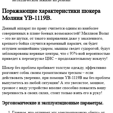
Поражающие характеристики шокера
Молния YB-1119B.
Данный аппарат по праву считается одним из наиболее
совершенных в плане боевых возможностей! Миллион Вольт
– это не шутки, от такого напряжения даже у закаленного,
крепкого бойца случится временный паралич, он будет
оглушен мощнейшим ударом, мышцы сведет судорогой, будут
заблокированы нервные центры, что с 95%-ной вероятностью
приведет к перезагрузке ЦНС – продолжительному нокауту!
Шокер без проблем пробивает толстую одежду, эффективно
разгоняет собак своим громогласным треском – если
действовать уверенно, при помощи YB-1119B вы без проблем
выпутаетесь из любой ситуации! А это увесистое, мощное,
грозное с виду устройство вполне способно повысить вашу
уверенность в своих силах, стоит только взять его в руку!
Эргономические и эксплуатационные параметры.
Главное, что отличает эту электрошоковую «биту» от