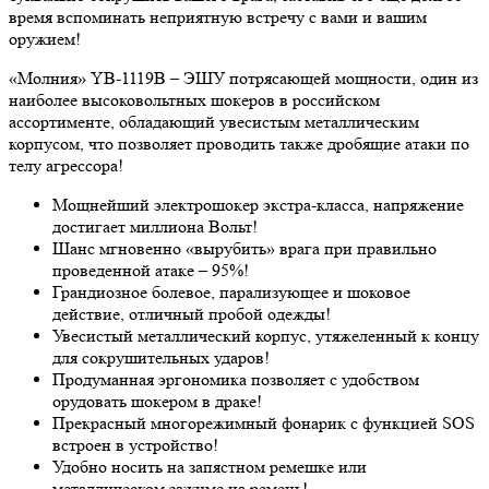
время вспоминать неприятную встречу с вами и вашим
оружием!
«Молния» YB-1119B – ЭШУ потрясающей мощности, один из
наиболее высоковольтных шокеров в российском
ассортименте, обладающий увесистым металлическим
корпусом, что позволяет проводить также дробящие атаки по
телу агрессора!
Мощнейший электрошокер экстра-класса, напряжение
достигает миллиона Вольт!
Шанс мгновенно «вырубить» врага при правильно
проведенной атаке – 95%!
Грандиозное болевое, парализующее и шоковое
действие, отличный пробой одежды!
Увесистый металлический корпус, утяжеленный к концу
для сокрушительных ударов!
Продуманная эргономика позволяет с удобством
орудовать шокером в драке!
Прекрасный многорежимный фонарик с функцией SOS
встроен в устройство!
Удобно носить на запястном ремешке или
металлическом зажиме на ремень!