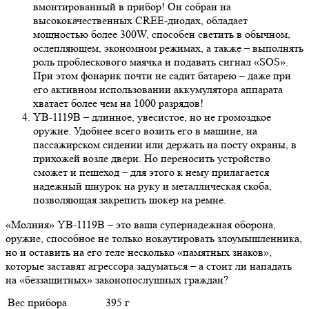
вмонтированный в прибор! Он собран на
высококачественных CREE-диодах, обладает
мощностью более 300W, способен светить в обычном,
ослепляющем, экономном режимах, а также – выполнять
роль проблескового маячка и подавать сигнал «SOS».
При этом фонарик почти не садит батарею – даже при
его активном использовании аккумулятора аппарата
хватает более чем на 1000 разрядов!
YB-1119B – длинное, увесистое, но не громоздкое
оружие. Удобнее всего возить его в машине, на
пассажирском сидении или держать на посту охраны, в
прихожей возле двери. Но переносить устройство
сможет и пешеход – для этого к нему прилагается
надежный шнурок на руку и металлическая скоба,
позволяющая закрепить шокер на ремне.
«Молния» YB-1119B – это ваша супернадежная оборона,
оружие, способное не только нокаутировать злоумышленника,
но и оставить на его теле несколько «памятных знаков»,
которые заставят агрессора задуматься – а стоит ли нападать
на «беззащитных» законопослушных граждан?
Вес прибора
395 г