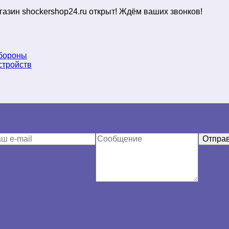
газин shockershop24.ru открыт! Ждём ваших звонков!
обороны
стройств
Отпра